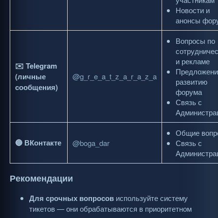
Новости и
анонсы фор
Вопросы по
сотрудниче
и рекламе
✉️ Telegram
Предложени
(личные
@g_r_e_a_t_z_a_r_a_z_a
развитию
сообщения)
форума
Связь с
Администра
Общие вопр
🔵 ВКонтакте
@boga_dar
Связь с
Администра
Рекомендации
Для срочных вопросов
используйте систему
тикетов — они обрабатываются в приоритетном