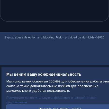
T
T
T
Signup abuse detection and blocking
Addon provided by Homicide ©2026
e
e
e
k
k
k
n
n
n
o
o
o
l
l
l
o
o
o
j
j
j
Мы ценим вашу конфиденциальность
i
i
i
F
S
Мы используем основные cookies для обеспечения работы это
o
i
сайта, а также дополнительные cookies для обеспечения
r
t
максимального удобства пользователя.
u
e
Посмотрите дополнительную информацию и настройте свои
m
s
предпочтения
u
i
Принять все файлы cookie