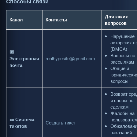
Способы связи
Для каких
Канал
Контакты
вопросов
Нарушение
авторских п
(DMCA)
📧
Вопросы по
Электронная
realhypesite@gmail.com
рассылкам
почта
Общие и
юридически
вопросы
Возврат сре
и споры по
сделкам
Жалобы на
🎫 Система
пользовате
Создать тикет
тикетов
Обжалован
наказаний