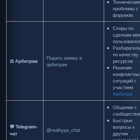
Технические
проблемы с
форумом
Споры по
сделкам ме
пользовате
Разбирател
по качеству
Подать заявку в
⚖️ Арбитраж
ресурсов
арбитраж
Решение
конфликтны
ситуаций с
участием
Арбитра
Общение с
сообщество
Быстрые
💬 Telegram-
вопросы к
@realhype_chat
чат
другим
участникам