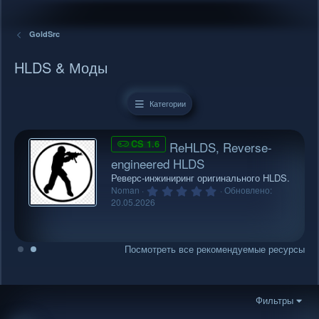
GoldSrc
HLDS & Моды
Категории
CS 1.6
ReHLDS, Reverse-
engineered HLDS
Реверс-инжиниринг оригинального HLDS.
0
Noman
Обновлено:
.
20.05.2026
0
0
з
в
Посмотреть все рекомендуемые ресурсы
ё
з
д
Фильтры