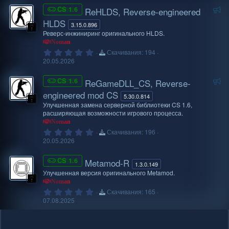
Р
CS 1.6
ReHLDS, Reverse-engineered
е
HLDS
3.15.0.896
к
Реверс-инжиниринг оригинального HLDS.
о
Noman
м
0
Скачивания
194
.
20.05.2026
е
0
н
0
Р
з
CS 1.6
ReGameDLL_CS, Reverse-
д
в
е
engineered mod CS
у
ё
5.30.0.814
к
з
е
Улучшенная замена серверной библиотеки CS 1.6,
д
о
расширяющая возможности игрового процесса.
м
м
Noman
ы
0
Скачивания
196
е
й
.
20.05.2026
н
0
0
д
з
CS 1.6
Metamod-R
1.3.0.149
у
в
Улучшенная версия оригинального Metamod.
ё
е
з
Noman
м
д
0
Скачивания
165
ы
.
07.08.2025
0
й
0
з
в