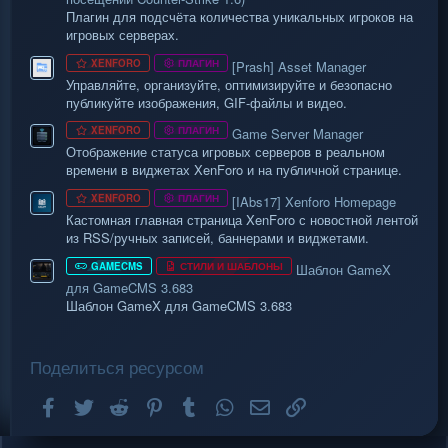
Плагин для подсчёта количества уникальных игроков на
игровых серверах.
XENFORO
ПЛАГИН
[Prash] Asset Manager
Управляйте, организуйте, оптимизируйте и безопасно
публикуйте изображения, GIF-файлы и видео.
XENFORO
ПЛАГИН
Game Server Manager
Отображение статуса игровых серверов в реальном
времени в виджетах XenForo и на публичной странице.
XENFORO
ПЛАГИН
[IAbs17] Xenforo Homepage
Кастомная главная страница XenForo с новостной лентой
из RSS/ручных записей, баннерами и виджетами.
GAMECMS
СТИЛИ И ШАБЛОНЫ
Шаблон GameX
для GameCMS 3.683
Шаблон GameX для GameCMS 3.683
Поделиться ресурсом
Facebook
Twitter
Reddit
Pinterest
Tumblr
WhatsApp
Электронная почта
Ссылка