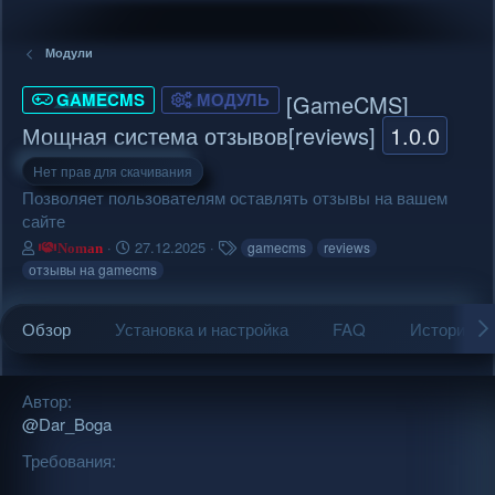
Модули
GAMECMS
МОДУЛЬ
[GameCMS]
Мощная система отзывов[reviews]
1.0.0
Нет прав для скачивания
Позволяет пользователям оставлять отзывы на вашем
сайте
А
Д
Т
27.12.2025
gamecms
reviews
Noman
в
а
е
отзывы на gamecms
т
т
г
о
а
и
р
с
Обзор
Установка и настройка
FAQ
История в
о
з
д
Автор
а
@Dar_Boga
н
и
Требования
я