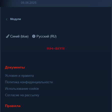
н
.
06.06.2025
0
д
0
у
з
в
е
ё
Модули
м
з
д
ы
й
Синий (blue)
Русский (RU)
Документы
Условия и правила
Политика конфиденциальности
Использование cookie
Согласие на рассылку
Правила