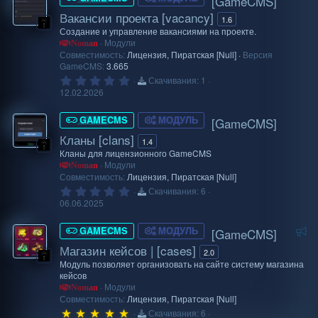
[GameCMS]
з
е
Вакансии проекта [vacancy]
в
1.6
м
ё
Создание и управление вакансиями на проекте.
з
ы
Модули
Noman
д
й
Совместимость:
Лицензия
Пиратская [Null]
Версия
GameCMS:
3.665
0
Скачивания
1
.
12.02.2026
0
0
з
GAMECMS
МОДУЛЬ
[GameCMS]
в
Кланы [clans]
ё
1.4
з
Кланы для лицензионного GameCMS
д
Модули
Noman
Совместимость:
Лицензия
Пиратская [Null]
0
Скачивания
6
.
06.06.2025
0
0
Р
з
GAMECMS
МОДУЛЬ
[GameCMS]
в
е
Магазин кейсов | [cases]
ё
2.0
к
з
Модуль позволяет организовать на сайте систему магазина
д
о
кейсов
Модули
м
Noman
Совместимость:
Лицензия
Пиратская [Null]
е
5
Скачивания
6