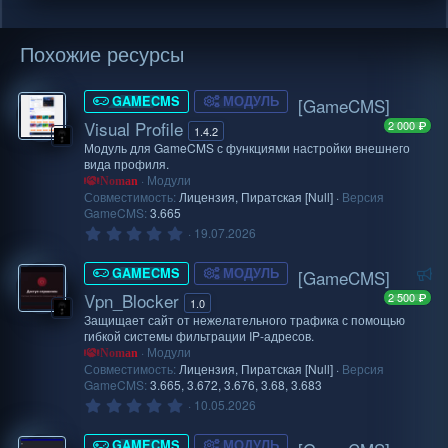
Похожие ресурсы
GAMECMS
МОДУЛЬ
[GameCMS]
Visual Profile
2 000 ₽
1.4.2
Модуль для GameCMS с функциями настройки внешнего
вида профиля.
Модули
Noman
Совместимость:
Лицензия
Пиратская [Null]
Версия
GameCMS:
3.665
0
19.07.2026
.
0
Р
0
GAMECMS
МОДУЛЬ
[GameCMS]
з
е
Vpn_Blocker
2 500 ₽
в
1.0
к
ё
Защищает сайт от нежелательного трафика с помощью
з
о
гибкой системы фильтрации IP-адресов.
д
Модули
м
Noman
Совместимость:
Лицензия
Пиратская [Null]
Версия
е
GameCMS:
3.665
3.672
3.676
3.68
3.683
н
0
10.05.2026
.
д
0
у
0
GAMECMS
МОДУЛЬ