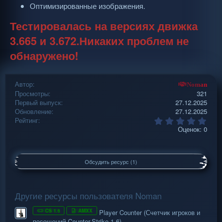
Оптимизированные изображения.
Тестировалась на версиях движка
3.665 и 3.672.Никаких проблем не
обнаружено!
Автор
Noman
Просмотры
321
Первый выпуск
27.12.2025
Обновление
27.12.2025
0
Рейтинг
.
Оценок: 0
0
0
з
в
Обсудить ресурс (1)
ё
з
д
Другие ресурсы пользователя Noman
CS 1.6
AMXX
Player Counter (Счетчик игроков и
посещений Counter-Strike 1.6)