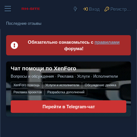
Вход
Регистрация
Последние отзывы
Обязательно ознакомьтесь с
правилами
форума!
Гарант-сервис
— безопасные сделки в
Рекламное мест
Чат помощи по XenForo
свободно
интернете
Вопросы и обсуждения · Реклама · Услуги · Исполнители
Разместите свою рекламу прямо здесь
Защита продавца и покупателя. Честные сделки без риска.
Обсуждение движка
Активная аудитория
Услуги и исполнители
Высокая конверсия
XenForo помощь
Доступная цена
Безопасность сделок
Защита от мошенников
Эскроу-сервис
Эффективная реклама
Разработка дополнений
Реклама проектов
Прозрачные условия
Работа с юр. лицами
Купить рекламу
Перейти в Telegram-чат
Перейти →