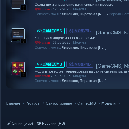
Создание и управление вакансиями на проекте.
12.02.2026
Модули
Noman
Совместимость:
Лицензия
Пиратская [Null]
Версия Ga
GAMECMS
МОДУЛЬ
[GameCMS] Кла
Кланы для лицензионного GameCMS
06.06.2025
Модули
Noman
Совместимость:
Лицензия
Пиратская [Null]
GAMECMS
МОДУЛЬ
[GameCMS] Маг
Модуль позволяет организовать на сайте систему магаз
06.06.2025
Модули
Noman
Совместимость:
Лицензия
Пиратская [Null]
Главная
Ресурсы
Сайтостроение
GameCMS
Модули
Синий (blue)
Русский (RU)