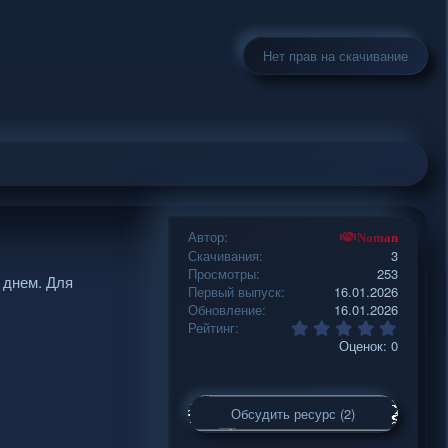
Нет прав на скачивание
Автор
Noman
Скачивания
3
Просмотры
253
 днем. Для
Первый выпуск
16.01.2026
Обновление
16.01.2026
0
Рейтинг
.
Оценок: 0
0
0
з
в
Обсудить ресурс (2)
ё
з
д