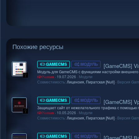
Похожие ресурсы
GAMECMS
МОДУЛЬ
[GameCMS] Vis
Модуль для GameCMS с функциями настройки внешнего
19.07.2026
Модули
Noman
Совместимость:
Лицензия
Пиратская [Null]
Версия Ga
GAMECMS
МОДУЛЬ
[GameCMS] Vp
Защищает сайт от нежелательного трафика с помощью г
10.05.2026
Модули
Noman
Совместимость:
Лицензия
Пиратская [Null]
Версия Ga
GAMECMS
МОДУЛЬ
[GameCMS] Вак