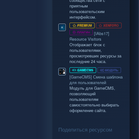
сообщества сети с
приятным
пользовательским
интерфейсом.
PREMIUM
XENFORO
ПЛАГИН
[IAbs17]
Resource Visitors
Отображает блок с
пользователями,
просмотревших ресурсы за
последние 24 часа.
GAMECMS
МОДУЛЬ
[GameCMS] Смена шаблона
для пользователей
Модуль для GameCMS,
позволяющий
пользователям
самостоятельно выбирать
оформление сайта.
Поделиться ресурсом