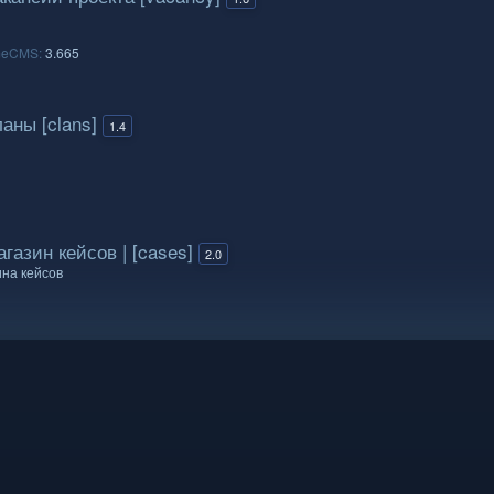
meCMS:
3.665
ны [clans]
1.4
азин кейсов | [cases]
2.0
ина кейсов