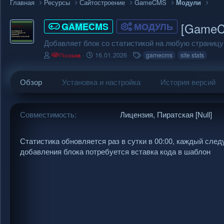
Главная
Ресурсы
Сайтостроение
GameCMS
Модули
[GameCM
GAMECMS
МОДУЛЬ
Добавляет блок со статистикой на любую страницу
А
Д
Т
16.01.2026
gamecms
site stats
Noman
в
а
е
т
т
г
Обзор
о
Установка и настройка
а
и
История версий
р
с
о
з
Совместимость
Лицензия
Пиратская [Null]
д
а
н
Статистика обновляется раз в сутки в 00:00, каждый сл
и
добавления блока потребуется вставка кода в шаблон
я