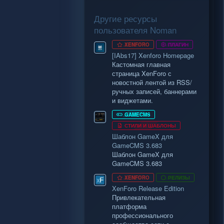
Другие ресурсы
пользователя Noman
XENFORO
ПЛАГИН
[IAbs17] Xenforo Homepage
Кастомная главная
страница XenForo с
новостной лентой из RSS/
ручных записей, баннерами
и виджетами.
GAMECMS
СТИЛИ И ШАБЛОНЫ
Шаблон GameX для
GameCMS 3.683
Шаблон GameX для
GameCMS 3.683
XENFORO
РЕЛИЗЫ
XenForo Release Edition
Привлекательная
платформа
профессионального