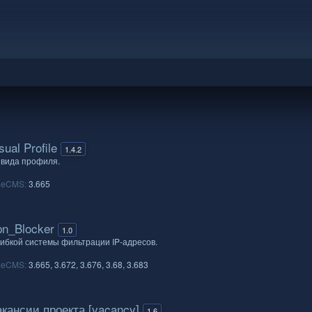
ual Profile
1.4.2
 вида профиля.
meCMS:
3.665
n_Blocker
1.0
ибкой системы фильтрации IP-адресов.
meCMS:
3.665
3.672
3.676
3.68
3.683
ансии проекта [vacancy]
1.6