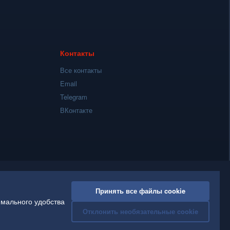
ы
й
Контакты
Все контакты
Email
Telegram
ВКонтакте
Принять все файлы cookie
имального удобства
Отклонить необязательные cookie