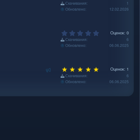
.
Скачивания
1
д
д
0
Обновлено
12.02.2026
0
у
з
е
в
м
ё
0
ы
Оценок: 0
з
.
й
Скачивания
6
д
0
Обновлено
06.06.2025
0
з
в
ё
5
Р
Оценок: 1
з
.
е
Скачивания
6
д
0
Обновлено
06.06.2025
к
0
о
з
м
в
ё
е
з
н
д
д
у
е
м