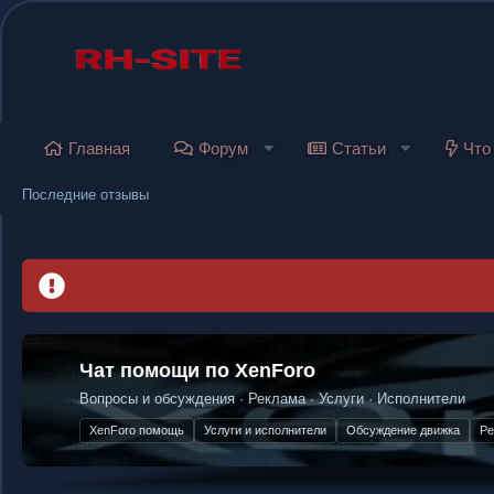
Главная
Форум
Статьи
Что
Последние отзывы
Гарант-сервис
— безопасные сделки в ин
Чат помощи по XenForo
Защита продавца и покупателя. Честные сделки без риска.
Перейти в Telegram-чат
Вопросы и обсуждения · Реклама · Услуги · Исполнители
XenForo помощь
Услуги и исполнители
Обсуждение движка
Реклама проектов
Разработка дополнений
Безопасность сделок
Защита от мошенников
Эскроу-сервис
П