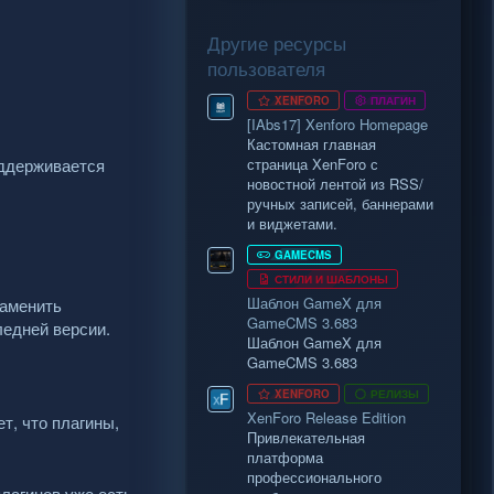
д
Другие ресурсы
пользователя
XENFORO
ПЛАГИН
[IAbs17] Xenforo Homepage
Кастомная главная
оддерживается
страница XenForo с
новостной лентой из RSS/
ручных записей, баннерами
и виджетами.
GAMECMS
СТИЛИ И ШАБЛОНЫ
Шаблон GameX для
заменить
GameCMS 3.683
ледней версии.
Шаблон GameX для
GameCMS 3.683
XENFORO
РЕЛИЗЫ
XenForo Release Edition
т, что плагины,
Привлекательная
платформа
профессионального
плагинов уже есть