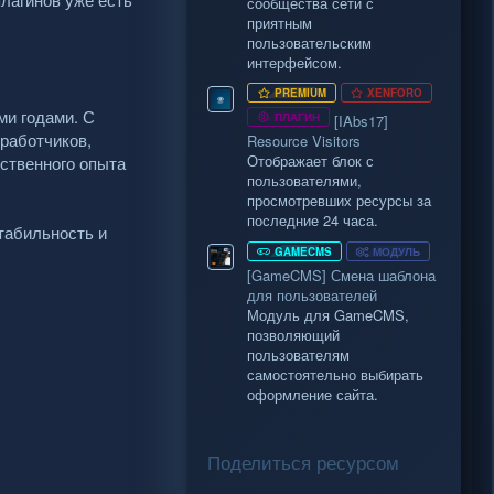
сообщества сети с
приятным
пользовательским
интерфейсом.
PREMIUM
XENFORO
ми годами. С
ПЛАГИН
[IAbs17]
работчиков,
Resource Visitors
Отображает блок с
ственного опыта
пользователями,
просмотревших ресурсы за
последние 24 часа.
табильность и
GAMECMS
МОДУЛЬ
[GameCMS] Смена шаблона
для пользователей
Модуль для GameCMS,
позволяющий
пользователям
самостоятельно выбирать
оформление сайта.
Поделиться ресурсом