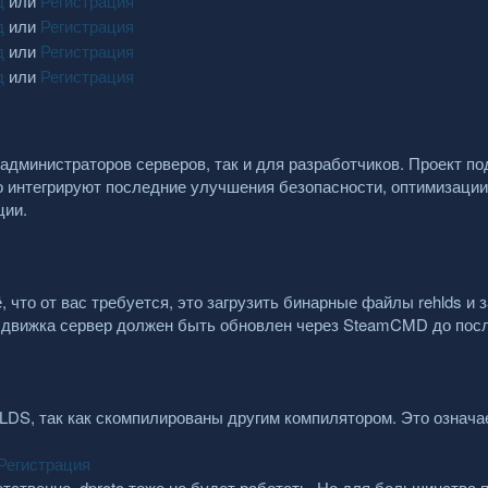
д
или
Регистрация
д
или
Регистрация
д
или
Регистрация
д
или
Регистрация
дминистраторов серверов, так и для разработчиков. Проект п
о интегрируют последние улучшения безопасности, оптимизации
ции.
то от вас требуется, это загрузить бинарные файлы rehlds и 
ны движка сервер должен быть обновлен через SteamCMD до пос
S, так как скомпилированы другим компилятором. Это означае
Регистрация
тственно, dproto тоже не будет работать. Но для большинства 