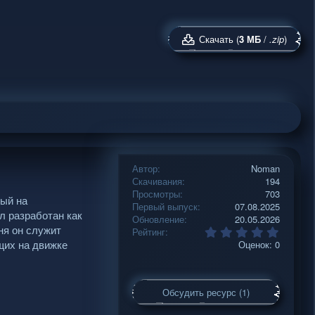
Скачать (
3 МБ
/
.zip
)
Автор
Noman
Скачивания
194
Просмотры
703
ный на
Первый выпуск
07.08.2025
ыл разработан как
Обновление
20.05.2026
ня он служит
0
Рейтинг
.
ющих на движке
Оценок: 0
0
0
з
в
Обсудить ресурс (1)
ё
з