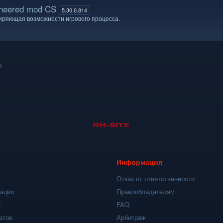
neered mod CS
5.30.0.814
иряющая возможности игрового процесса.
Информация
Отказ от ответственности
кации
Правообладателям
и
FAQ
атов
Арбитраж