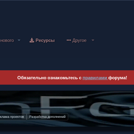
 нового
Ресурсы
Другое
Обязательно ознакомьтесь с
правилами
форума!
тернете
Работа с юр. лицами
розрачные условия