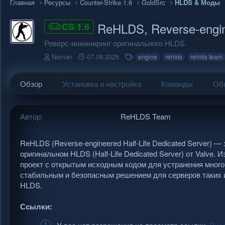
Главная
Ресурсы
Counter-Strike 1.6
GoldSrc
HLDS & Моды
ReHLDS, Reverse-eng
CS 1.6
Реверс-инжиниринг оригинального HLDS.
А
Д
Т
Noman
07.08.2025
engine
rehlds
rehlds team
в
а
е
т
т
г
о
а
и
Обзор
Установка и настройка
Команды
Обн
р
с
о
з
Автор
ReHLDS Team
д
а
н
ReHLDS (Reverse-engineered Half-Life Dedicated Server)
и
оригинальном HLDS (Half-Life Dedicated Server) от Valve.
я
проект с открытым исходным кодом для устранения много
стабильным и безопасным решением для серверов таких игр, 
HLDS.
Ссылки: