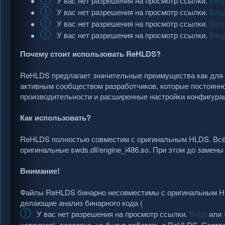
У вас нет разрешения на просмотр ссылки.
Вхо
У вас нет разрешения на просмотр ссылки.
Вхо
У вас нет разрешения на просмотр ссылки.
Вхо
У вас нет разрешения на просмотр ссылки.
Вхо
Почему стоит использовать ReHLDS?
ReHLDS предлагает значительные преимущества как для а
активным сообществом разработчиков, которые постоянн
производительности и расширенные настройки конфигура
Как использовать?
ReHLDS полностью совместим с оригинальным HLDS. Всё, ч
оригинальные swds.dll/engine_i486.so. При этом до заме
Внимание!
Файлы ReHLDS бинарно несовместимы с оригинальным HLD
делающие анализ бинарного кода (
У вас нет разрешения на просмотр ссылки.
Вход
или
например), вероятно, не будут работать с ReHLDS. Соотве