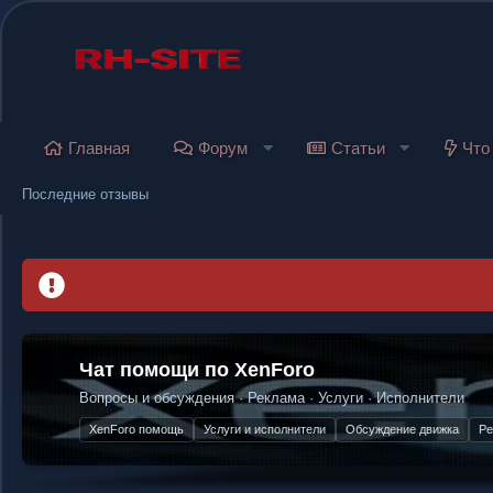
Главная
Форум
Статьи
Что
Последние отзывы
Гарант-сервис
— безопасные сделки в ин
Чат помощи по XenForo
Защита продавца и покупателя. Честные сделки без риска.
Перейти в Telegram-чат
Вопросы и обсуждения · Реклама · Услуги · Исполнители
XenForo помощь
Услуги и исполнители
Обсуждение движка
Реклама проектов
Разработка дополнений
П
Эскроу-сервис
Защита от мошенников
Безопасность сделок