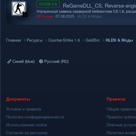
CS 1.6
ReGameDLL_CS, Reverse-engi
Улучшенная замена серверной библиотеки CS 1.6, расш
07.08.2025
HLDS & Моды
Noman
Главная
Ресурсы
Counter-Strike 1.6
GoldSrc
HLDS & Моды
Синий (blue)
Русский (RU)
Документы
Правила
Условия и правила
Общие правила
Политика конфиденциальности
Правила публи
Использование cookie
Платные услуг
Согласие на рассылку
Политика возвр