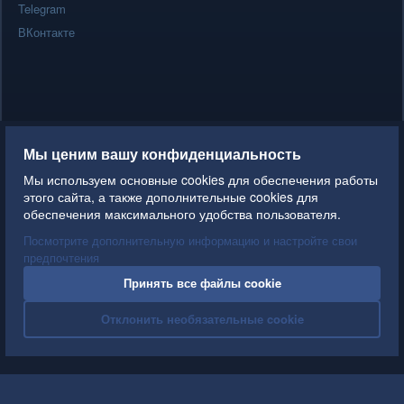
Telegram
ВКонтакте
Мы ценим вашу конфиденциальность
Мы используем основные cookies для обеспечения работы
этого сайта, а также дополнительные cookies для
обеспечения максимального удобства пользователя.
Посмотрите дополнительную информацию и настройте свои
предпочтения
Принять все файлы cookie
Отклонить необязательные cookie
T
T
T
Signup abuse detection and blocking
Addon provided by Homicide ©2026
e
e
e