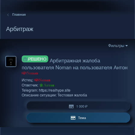
Главная
Арбитраж
Фильтры
Р
РЕШЕНО
Арбитражная жалоба
Е
пользователя Noman на пользователя Антон
Ш
Noman
Е
Н
Истец:
Noman
Ответчик:
О
Антон
Telegram: https://realhype.site
Описание ситуации: Тестовая жалоба
1 000 ₽
Тема